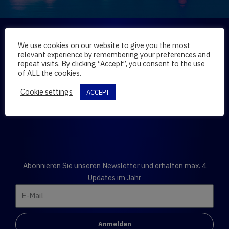
Creating Tech Value
We use cookies on our website to give you the most
for clean horizons
relevant experience by remembering your preferences and
repeat visits. By clicking “Accept”, you consent to the use
of ALL the cookies.
Cookie settings
ACCEPT
Bleiben Sie auf dem Laufenden!
Abonnieren Sie unseren Newsletter und erhalten max. 4
Updates im Jahr
E-
Mail
Anmelden