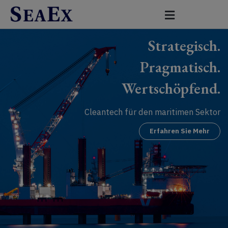
Zum
Inhalt
springen
Strategisch.
Pragmatisch.
Wertschöpfend.
Cleantech für den maritimen Sektor
Erfahren Sie Mehr